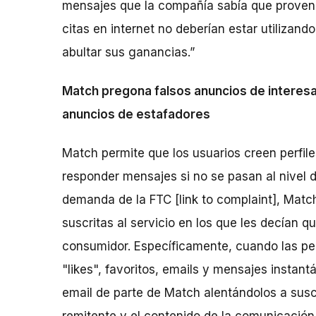
mensajes que la compañía sabía que provení
citas en internet no deberían estar utiliza
abultar sus ganancias.”
Match pregona falsos anuncios de intere
anuncios de estafadores
Match permite que los usuarios creen perfil
responder mensajes si no se pasan al nivel 
demanda de la FTC [link to complaint], Matc
suscritas al servicio en los que les decían 
consumidor. Específicamente, cuando las per
"likes", favoritos, emails y mensajes insta
email de parte de Match alentándolos a susc
remitente y el contenido de la comunicación