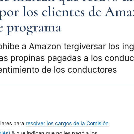
por los clientes de Ama
te programa
rohíbe a Amazon tergiversar los in
 las propinas pagadas a los condu
sentimiento de los conductores
lares para
resolver los cargos de la Comisión
glés)
que indican que no les pagó a los