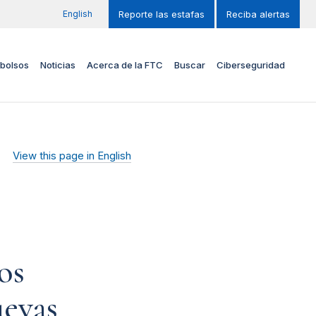
English
Reporte las estafas
Reciba alertas
bolsos
Noticias
Acerca de la FTC
Buscar
Ciberseguridad
View this page in English
os
uevas