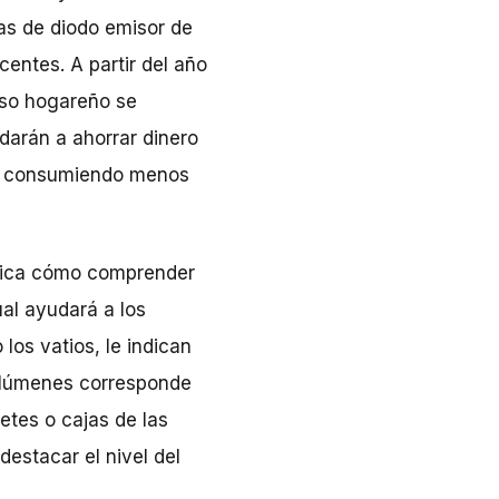
las de diodo emisor de
centes. A partir del año
uso hogareño se
arán a ahorrar dinero
ón consumiendo menos
plica cómo comprender
ual ayudará a los
o los vatios, le indican
de lúmenes corresponde
uetes o cajas de las
destacar el nivel del