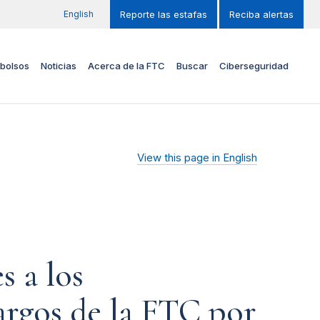
English
Reporte las estafas
Reciba alertas
bolsos
Noticias
Acerca de la FTC
Buscar
Ciberseguridad
View this page in English
s a los
argos de la FTC por