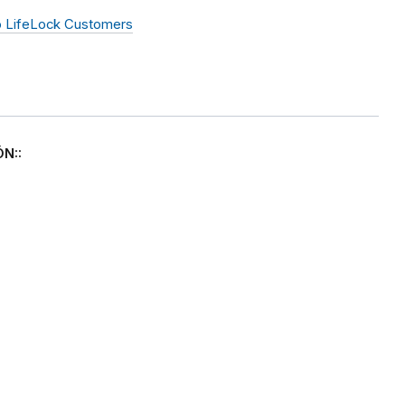
to LifeLock Customers
N::