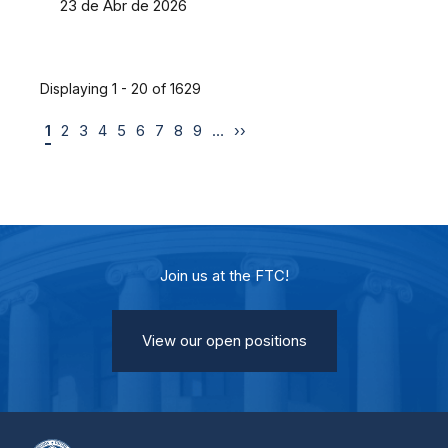
23 de Abr de 2026
Displaying 1 - 20 of 1629
1
2
3
4
5
6
7
8
9
…
››
Join us at the FTC!
View our open positions