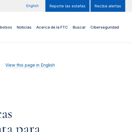
English
Reporte las estafas
Reciba alertas
bolsos
Noticias
Acerca de la FTC
Buscar
Ciberseguridad
View this page in English
cas
ta para