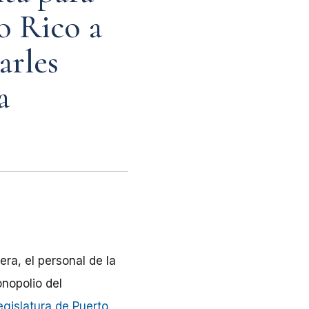
o Rico a
arles
a
ra, el personal de la
onopolio del
egislatura de Puerto