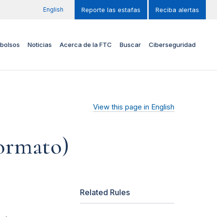
English
Reporte las estafas
Reciba alertas
bolsos
Noticias
Acerca de la FTC
Buscar
Ciberseguridad
View this page in English
formato)
Related Rules