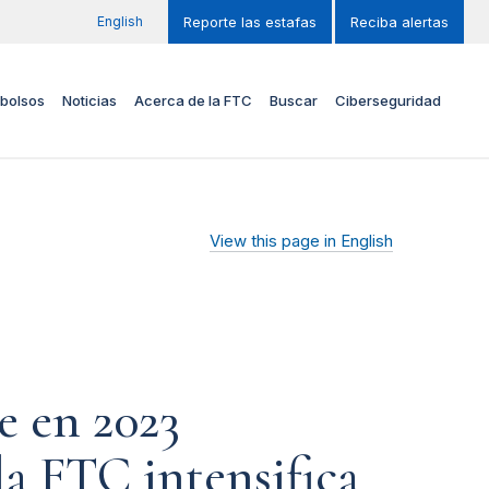
English
Reporte las estafas
Reciba alertas
bolsos
Noticias
Acerca de la FTC
Buscar
Ciberseguridad
View this page in English
e en 2023
la FTC intensifica