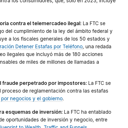
contra los consumidores, que, sólo en 2023, incluye
toria contra el telemercadeo ilegal
: La FTC se
 del cumplimiento de la ley del ámbito federal y
cluye a los fiscales generales de los 50 estados y
ación Detener Estafas por Teléfono
, una redada
eo ilegales que incluyó más de 180 acciones
onsables de miles de millones de llamadas a
el fraude perpetrado por impostores:
La FTC se
el proceso de reglamentación contra las estafas
por negocios y el gobierno
.
ra esquemas de inversión:
La FTC ha entablado
e oportunidades de inversión y negocio, entre
lueprint to Wealth
,
Traffic and Funnels
,