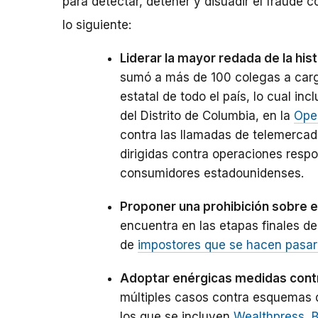
para detectar, detener y disuadir el fraude 
lo siguiente:
Liderar la mayor redada de la his
sumó a más de 100 colegas a cargo
estatal de todo el país, lo cual in
del Distrito de Columbia, en la
Oper
contra las llamadas de telemercad
dirigidas contra operaciones resp
consumidores estadounidenses.
Proponer una prohibición sobre 
encuentra en las etapas finales d
de
impostores que se hacen pasar 
Adoptar enérgicas medidas cont
múltiples casos contra esquemas d
los que se incluyen
Wealthpress
,
B